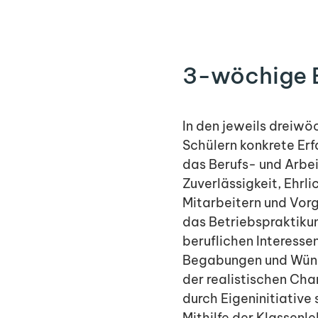
3-wöchige B
In den jeweils dreiwö
Schülern konkrete Er
das Berufs- und Arbei
Zuverlässigkeit, Ehrl
Mitarbeitern und Vorg
das Betriebspraktikum
beruflichen Interesse
Begabungen und Wüns
der realistischen Ch
durch Eigeninitiative 
Mithilfe der Klassenl